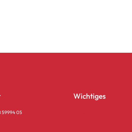
t
Wichtiges
8 59994 05
Home
-vermietung.de
Impressum
Datenschutz